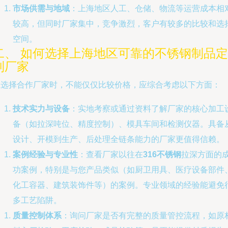
市场供需与地域
：上海地区人工、仓储、物流等运营成本相
较高，但同时厂家集中，竞争激烈，客户有较多的比较和选
空间。
二、 如何选择上海地区可靠的不锈钢制品定
制厂家
在选择合作厂家时，不能仅仅比较价格，应综合考虑以下方面：
技术实力与设备
：实地考察或通过资料了解厂家的核心加工
备（如拉深吨位、精度控制）、模具车间和检测仪器。具备
设计、开模到生产、后处理全链条能力的厂家更值得信赖。
案例经验与专业性
：查看厂家以往在
316不锈钢
拉深方面的
功案例，特别是与您产品类似（如厨卫用具、医疗设备部件
化工容器、建筑装饰件等）的案例。专业领域的经验能避免
多工艺陷阱。
质量控制体系
：询问厂家是否有完整的质量管控流程，如原