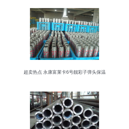
超卖热点 永康富莱卡6号靓彩子弹头保温
杯的多维解析